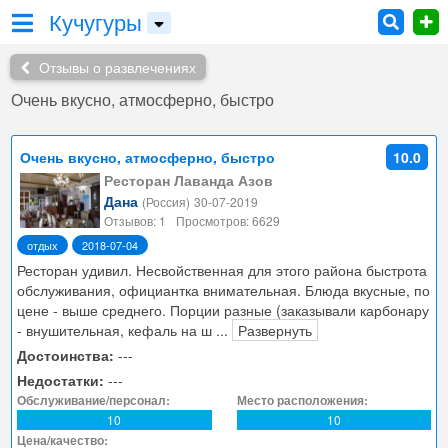
Кучугуры
Отзывы о развлечениях
Очень вкусно, атмосферно, быстро
Очень вкусно, атмосферно, быстро
10.0
Ресторан Лаванда Азов
Дана
(Россия)
30-07-2019
Отзывов: 1
Просмотров: 6629
отдых
2018-07-04
Ресторан удивил. Несвойственная для этого района быстрота
обслуживания, официантка внимательная. Блюда вкусные, по
цене - выше среднего. Порции разные (заказывали карбонару
- внушительная, кефаль на ш
...
Развернуть
Достоинства:
---
Недостатки:
---
Обслуживание/персонал:
Место расположения:
10
10
Цена/качество: