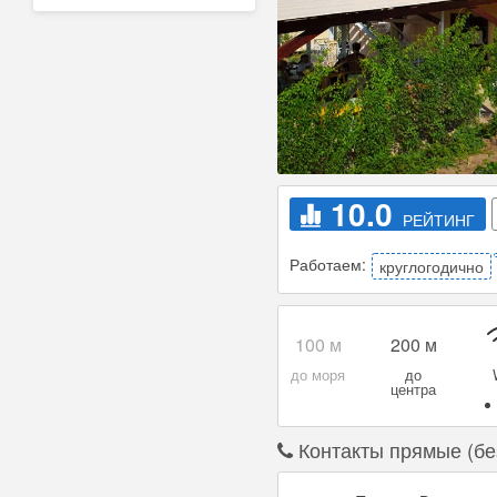
10.0
РЕЙТИНГ
Работаем:
круглогодично
Уборка
Анимация
Ст
м
Контакты прямые (бе