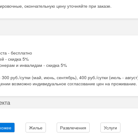
ировочные, окончательную цену уточняйте при заказе.
еста - бесплатно
ей - скидка 5%
ионерам и инвалидам - скидка 5%
300 руб./сутки (май, июнь, сентябрь), 400 руб./сутки (июль - август
щении возможно индивидуальное согласование цен на проживание.
екта
хожее
Жилье
Развлечения
Услуги