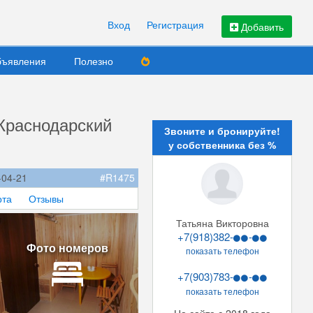
Вход
Регистрация
Добавить
ъявления
Полезно
 Краснодарский
Звоните и бронируйте!
у собственника без %
-04-21
#R1475
рта
Отзывы
Татьяна Викторовна
+7(918)382-
-
Фото номеров
показать телефон
+7(903)783-
-
показать телефон