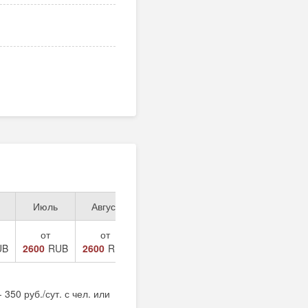
Июль
Август
Сентябрь
Октябрь
Ноябрь
от
от
от
от
от
UB
2600
RUB
2600
RUB
1200
RUB
1000
RUB
1000
RUB
350 руб./сут. с чел. или