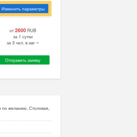
Изменить параметры
2600
от
RUB
за 1 сутки
за 3 чел. в авг
Отправить заявку
)*:
я по желанию, Столовая,
овека.