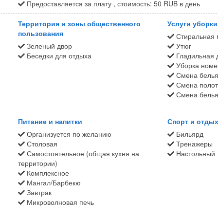
Предоставляется за плату , стоимость: 50 RUB в день
питание могут измениться в случае изменения цен на бензин и пр
Территория и зоны общественного
Услуги уборки 
пользования
 по 31 августа ежедневно проводятся игры и развлекательные мер
Стиральная 
ной беседке, на детской площадке или просто на территории клуба
Зеленый двор
Утюг
Беседки для отдыха
Гладильная 
Уборка номер
Смена белья
 новая программа семейного клуба «Татьянин дом», которая будет 
Смена полоте
ла игры на бильярде на Азове – это возможность не только отдохну
Смена белья 
льярде. Курс состоит из 10 занятий и позволяет получить представ
стях и пополнить ряды игроков-любителей.
Питание и напитки
Спорт и отды
Организуется по желанию
Бильярд
Столовая
Тренажеры
Самостоятельное (общая кухня на
Настольный 
территории)
Комплексное
Мангал/Барбекю
Завтрак
Микроволновая печь