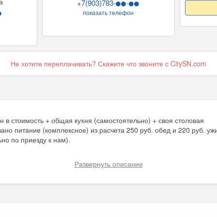
а
+7(903)783-
-
показать телефон
Не хотите переплачивать? Скажите что звоните с CitySN.com
н в стоимость + общая кухня (самостоятельно) + своя столовая
но питание (комплексное) из расчета 250 руб. обед и 220 руб. уж
но по приезду к нам).
лнительно):
- Wi-Fi (бесплатно)
Развернуть описание
рскому краю и в Крым
атно)
платно)
но)