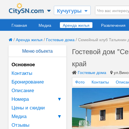
Кучугуры
Главная
Медиа
Аренда жилья
Развлечения
/
Аренда жилья
/
Гостевые дома
/
Семейный клуб Татьянин 
Гостевой дом "Се
Меню объекта
край
Основное
Контакты
Гостевые дома
ул.Вино
Бронирование
Фото
Контакты
Описа
Описание
Номера
▼
Цены и скидки
Медиа
▼
Отзывы