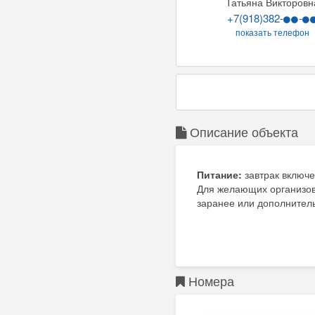
Татьяна Викторовн
+7(918)382-
-
показать телефон
Описание объекта
Питание:
завтрак включе
Для желающих организова
заранее или дополнитель
К Вашим услугам (допо
- экскурсии по Краснода
- мангал во дворе (беспл
- детская площадка (бес
Номера
- зеленый двор (бесплат
- беседка (бесплатно)