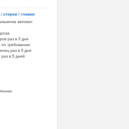
одукты более 10%.
/ стирки / глажки
оприятия с детьми и
машинка автомат
, в окружении цветников
доска
ов раз в 3 дня
 по требованию
проводиться ежегодно, в
нец раз в 5 дня
ть, но и постичь азы
раз в 5 дней
ление о тактике игры в
х
теннис