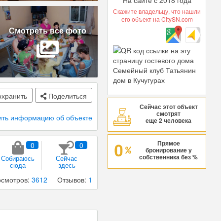
На сайте с 2018 года
Скажите владельцу, что нашли
его объект на CitySN.com
Смотреть все фото
хранить
Поделиться
Сейчас этот объект
смотрят
ить информацию об объекте
еще 2 человека
Прямое
0
0
бронирование у
собственника без %
Собираюсь
Сейчас
сюда
здесь
смотров:
3612
Отзывов:
1