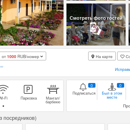
Смотреть фото гостей
от
1000
RUB/номер
На карте
Со
Исправ
0
0
Подписаться
Был в этом
месте
иральная
ашинка
Про
з посредников)