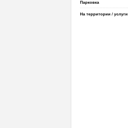
Парковка
*Цены на трансфер и на 
На территории / услуги
Примечание:
*С 01 июня
взрослыми в большой уют
и розариев.
*Что нового?
В 2015 году разработана
начале сентября: это Шко
увлекательной игры на би
различных ее разновидно