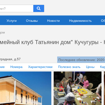
Услуги
Отзывы
Новости
Недвижимость
Об
дом
мейный клуб Татьянин дом" Кучугуры -
градная, д.57
Последнее обновление: 2020
ние
Номера
Характеристики
Полезно знать
Цены
Ка