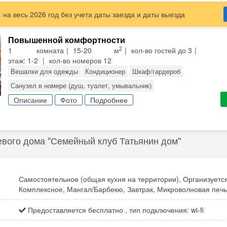
тно - 150 руб./загрузка до 5 кг)
платно)
на весь 2026 год без учета даты заезда и даты выезда
тно)
тно)
Повышенной комфортности
уб./час)
2
1 комната
15-20 м
кол-во гостей до 3
сплатно)
этаж: 1-2
кол-во номеров 12
 800 руб./2 часа)
Вешалки для одежды
Кондиционер
Шкаф/гардероб
Санузел в номере (душ, туалет, умывальник)
атно)
Спутниковые каналы
Описание
Фото
Телевизор
Подробнее
Холодильник
входит в стоимость проживания)
Балкон в некоторых номерах
жсезонье (по заказу)
евого дома "Семейный клуб Татьянин дом"
сть трансфера до поселка Кучугуры (на легковом автомобиле
/д вокзал, автовокзал) - 1600 рублей
кая) - 2200 рублей
Самостоятельное (общая кухня на территории), Организуетс
 Тоннельная) - 2200 рублей
Комплексное, Мангал/Барбекю, Завтрак, Микроволновая печь
 вокзал) - 2500 рублей
и (ст. Протока) - 2200 рублей
Предоставляется бесплатно , тип подключения: wi-fi
рт, ж/д вокзал, автовокзал) - 5000 рублей
порт) 5500 рублей + стоимость проезда на пароме 162 рубля с чел