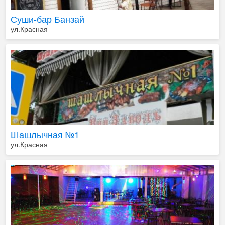
Суши-бар Банзай
ул.Красная
Шашлычная №1
ул.Красная